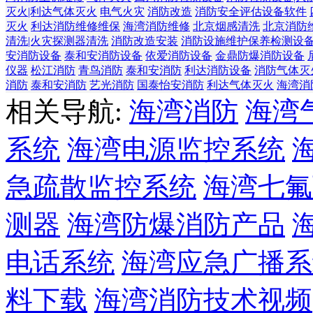
灭火|利达气体灭火
电气火灾
消防改造
消防安全评估设备软件
灭火
利达消防维修维保
海湾消防维修
北京烟感清洗
北京消防
清洗|火灾探测器清洗
消防改造安装
消防设施维护保养检测设
安消防设备
泰和安消防设备
依爱消防设备
金鼎防爆消防设备
仪器
松江消防
青鸟消防
泰和安消防
利达消防设备
消防气体灭
消防
泰和安消防
艺光消防
国泰怡安消防
利达气体灭火
海湾消
相关导航:
海湾消防
海湾
系统
海湾电源监控系统
急疏散监控系统
海湾七氟
测器
海湾防爆消防产品
电话系统
海湾应急广播系
料下载
海湾消防技术视频