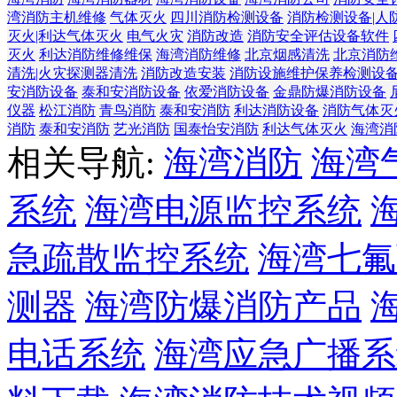
湾消防主机维修
气体灭火
四川消防检测设备
消防检测设备|人
灭火|利达气体灭火
电气火灾
消防改造
消防安全评估设备软件
灭火
利达消防维修维保
海湾消防维修
北京烟感清洗
北京消防
清洗|火灾探测器清洗
消防改造安装
消防设施维护保养检测设
安消防设备
泰和安消防设备
依爱消防设备
金鼎防爆消防设备
仪器
松江消防
青鸟消防
泰和安消防
利达消防设备
消防气体灭
消防
泰和安消防
艺光消防
国泰怡安消防
利达气体灭火
海湾消
相关导航:
海湾消防
海湾
系统
海湾电源监控系统
急疏散监控系统
海湾七氟
测器
海湾防爆消防产品
电话系统
海湾应急广播系