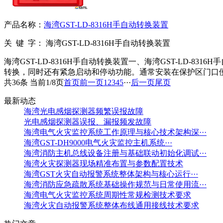
产品名称：
海湾GST-LD-8316H手自动转换装置
关 键 字：
海湾GST-LD-8316H手自动转换装置
海湾GST-LD-8316H手自动转换装置一、海湾GST-LD-
转换，同时还有紧急启动和停动功能。通常安装在保护区门口
共36条 当前1/8页
首页
前一页
1
2
3
4
5
···
后一页
尾页
最新动态
海湾光电感烟探测器频繁误报故障
光电感烟探测器误报、漏报频发故障
海湾电气火灾监控系统工作原理与核心技术架构深···
海湾GST-DH9000电气火灾监控主机系统···
海湾消防主机总线设备注册与基础联动初始化调试···
海湾火灾探测器现场精准布置与参数配置技术
海湾GST火灾自动报警系统整体架构与核心运行···
海湾消防应急疏散系统基础操作规范与日常使用流···
海湾电气火灾监控系统周期性常规检测技术要求
海湾火灾自动报警系统整体布线通用接线技术要求