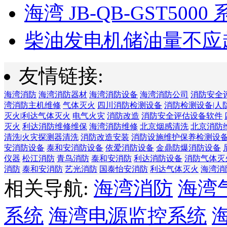
海湾 JB-QB-GST5000 
柴油发电机储油量不应超过
友情链接:
海湾消防
海湾消防器材
海湾消防设备
海湾消防公司
消防安全
湾消防主机维修
气体灭火
四川消防检测设备
消防检测设备|人
灭火|利达气体灭火
电气火灾
消防改造
消防安全评估设备软件
灭火
利达消防维修维保
海湾消防维修
北京烟感清洗
北京消防
清洗|火灾探测器清洗
消防改造安装
消防设施维护保养检测设
安消防设备
泰和安消防设备
依爱消防设备
金鼎防爆消防设备
仪器
松江消防
青鸟消防
泰和安消防
利达消防设备
消防气体灭
消防
泰和安消防
艺光消防
国泰怡安消防
利达气体灭火
海湾消
相关导航:
海湾消防
海湾
系统
海湾电源监控系统