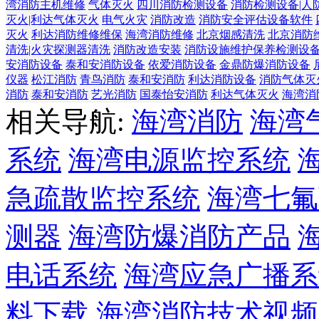
湾消防主机维修
气体灭火
四川消防检测设备
消防检测设备|人
灭火|利达气体灭火
电气火灾
消防改造
消防安全评估设备软件
灭火
利达消防维修维保
海湾消防维修
北京烟感清洗
北京消防
清洗|火灾探测器清洗
消防改造安装
消防设施维护保养检测设
安消防设备
泰和安消防设备
依爱消防设备
金鼎防爆消防设备
仪器
松江消防
青鸟消防
泰和安消防
利达消防设备
消防气体灭
消防
泰和安消防
艺光消防
国泰怡安消防
利达气体灭火
海湾消
相关导航:
海湾消防
海湾
系统
海湾电源监控系统
急疏散监控系统
海湾七氟
测器
海湾防爆消防产品
电话系统
海湾应急广播系
料下载
海湾消防技术视频