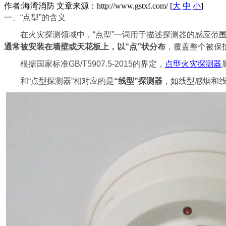
作者:海湾消防 文章来源：http://www.gstxf.com/ [
大
中
小
]
一、“点型”的含义
在火灾探测领域中，“点型”一词用于描述探测器的感应范围
通常被安装在墙壁或天花板上，以“点”状分布
，覆盖整个被保
根据国家标准GB/T5907.5-2015的界定，
点型火灾探测器
和“点型探测器”相对应的是
“线型”探测器
，如线型感烟和