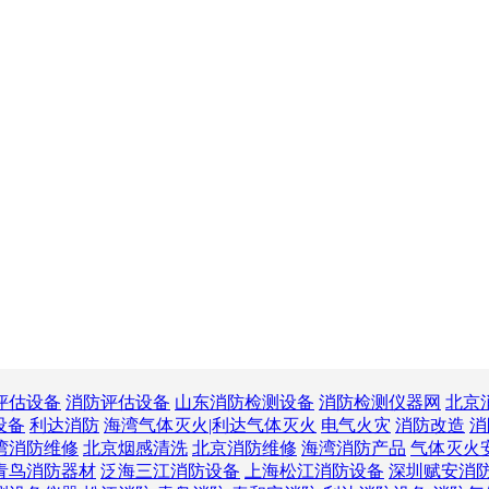
评估设备
消防评估设备
山东消防检测设备
消防检测仪器网
北京
设备
利达消防
海湾气体灭火|利达气体灭火
电气火灾
消防改造
消
湾消防维修
北京烟感清洗
北京消防维修
海湾消防产品
气体灭火
青鸟消防器材
泛海三江消防设备
上海松江消防设备
深圳赋安消