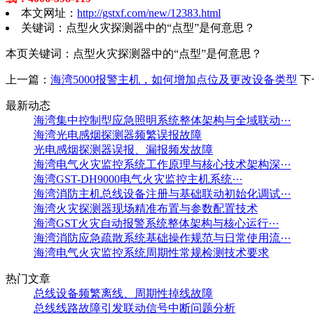
本文网址：
http://gstxf.com/new/12383.html
关键词：点型火灾探测器中的“点型”是何意思？
本页关键词：点型火灾探测器中的“点型”是何意思？
上一篇：
海湾5000报警主机，如何增加点位及更改设备类型
下
最新动态
海湾集中控制型应急照明系统整体架构与全域联动···
海湾光电感烟探测器频繁误报故障
光电感烟探测器误报、漏报频发故障
海湾电气火灾监控系统工作原理与核心技术架构深···
海湾GST-DH9000电气火灾监控主机系统···
海湾消防主机总线设备注册与基础联动初始化调试···
海湾火灾探测器现场精准布置与参数配置技术
海湾GST火灾自动报警系统整体架构与核心运行···
海湾消防应急疏散系统基础操作规范与日常使用流···
海湾电气火灾监控系统周期性常规检测技术要求
热门文章
总线设备频繁离线、周期性掉线故障
总线线路故障引发联动信号中断问题分析