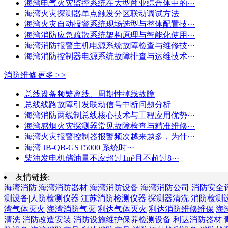
海湾电气火灾监控系统在大型商业综合体中的···
海湾火灾探测器单点触发分区联动调试方法
海湾火灾自动报警系统现场选型与整体配置技···
海湾消防应急疏散系统架构原理与智能化使用···
海湾消防报警主机电源系统故障检查与维修技···
海湾消防控制器电源系统故障排查与运维技术···
消防维修
更多 >>
总线设备频繁离线、周期性掉线故障
总线线路故障引发联动信号中断问题分析
海湾消防两线制总线核心技术与工程应用优势···
海湾感烟火灾探测器常见故障检查与精准维修···
海湾火灾报警控制器报警频次越来越多，为什···
海湾 JB-QB-GST5000 系统时···
柴油发电机储油量不应超过1m³且不超过8···
友情链接:
海湾消防
海湾消防器材
海湾消防设备
海湾消防公司
消防安全
测设备|人防检测仪器
江苏消防检测仪器
探测器清洗
消防检测
湾气体灭火
海湾消防气灭
利达气体灭火
利达消防维修维保
海
清洗
消防改造安装
消防设施维护保养检测设备
利达消防器材