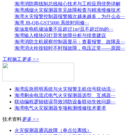
海湾消防两线制总线核心技术与工程应用优势详解
海湾感烟火灾探测器常见故障检查与精准维修技术
海湾火灾报警控制器报警频次越来越多，为什么会···
海湾 JB-QB-GST5000 系统时间修···
柴油发电机储油量不应超过1m³且不超过8h的···
海湾输入模块闪灯异常故障分析与排查建议
海湾消防主机观察控制器显示：查看报警、故障及···
海湾消火栓按钮时不时报故障，电压正常——原因···
工程施工
更多 >>
海湾应急照明系统与火灾报警主机信号联动流···
海湾剩余电流式电气火灾探测器选型、互感器···
联动编程逻辑错误导致消防设备联动失效问题···
海湾电气火灾探测器专项检测维修技术要求
技术资料
更多 >>
火灾探测器通讯故障（单点位离线）