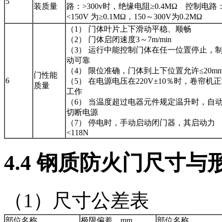
5
装质量
路：>300v时，绝缘电阻≥0.4MΩ 控制电路
<150V 为≥0.1MΩ，150～300V为0.2MΩ
（1） 门体叶片上下滑动平稳、顺畅
（2） 门体启闭速度3～7m/min
（3） 运行中能控制门体在任一位置停止，
动可靠
（4） 限位准确，门体到上下位置允许≤20m
门性能
6
（5） 在电源电压在220V±10％时，卷帘机
质量
工作
（6） 当温度超过电器元件规定温升时，自
切断电源
（7） 停电时，手动启动闭门器，其启动力
<118N
4
.4
钢质防火门尺寸与
（1）尺寸公差表
部位名称
极限偏差，mm
部位名称