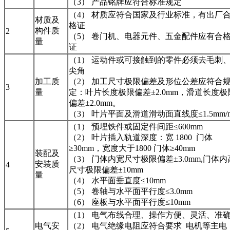
（3） 产品铭牌应符合标准规定
（4） 材质应符合国家及行业标准，有出厂
材质及
格证
构件质
2
（5） 卷门机、电器元件、五金配件应有合
量
证
（1） 运动件或可接触到的零件必须去毛刺
尖角
加工质
（2） 加工尺寸极限偏差及形位公差应符合
3
量
定：叶片长度极限偏差±2.0mm，滑道长度极
偏差±2.0mm。
（3） 叶片平面及滑道滑动面直线度≤1.5mm/
（1） 预埋铁件或固定件间距≤600mm
（2） 叶片插入轨道深度：宽 1800 门体
≥30mm，宽度大于1800 门体≥40mm
装配及
（3） 门体内宽尺寸极限偏差±3.0mm,门体内
安装质
4
尺寸极限偏差±10mm
量
（4） 水平面垂直度≤10mm
（5） 卷轴与水平面平行度≤3.0mm
（6） 座板与水平面平行度≤10mm
（1） 电气布线合理、操作方便、灵活、准
电气安
（2） 电气绝缘电阻应符合要求 电机等主电