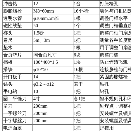
冲击钻
12
1台
打胀栓孔
膨胀螺栓
M8*60mm
16个/樘
墙体与门框固
透明水管
φ10mm,5m长
1根
调整门框水平
磁性线坠
50
1个
调整门框垂直
榔头
1.5磅
1把
调整门框门扇
卷尺
5m、3m
1把
测量各种长度
垫木
1根
用于调整门扇
合页垫片
同合页尺寸
6块
调整门缝
挡板
100*400*1.5
1块
防止焊渣飞溅
搭铁
φ10*50
16根
连接胀栓与门
开口板手
14
1把
紧固膨胀螺栓
钻头
φ3.2～φ12
若干
钻孔
手电钻
10
1把
钻孔
圆、平锉刀
4寸
各1把
锉不规则孔和
凿刀
200mm
1把
剔焊点，调整
一字螺丝刀
200mm
1把
安装螺丝及锁
十字螺丝刀
200mm
1把
安装螺丝及锁
电焊面罩
1把
焊接用