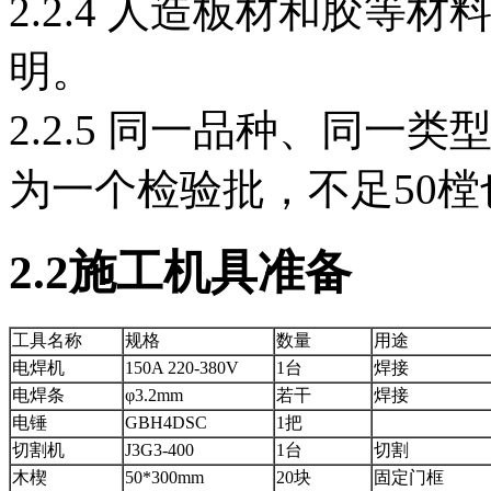
2.2.4 人造板材和胶等
明。
2.2.5 同一品种、同一
为一个检验批，不足50
2
.2
施工机具准备
工具名称
规格
数量
用途
电焊机
150A 220-380V
1台
焊接
电焊条
φ3.2mm
若干
焊接
电锤
GBH4DSC
1把
切割机
J3G3-400
1台
切割
木楔
50*300mm
20块
固定门框