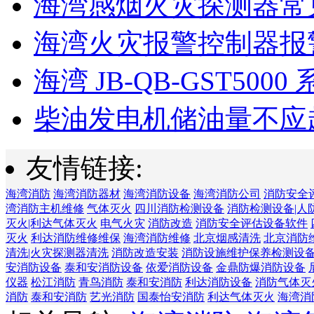
海湾感烟火灾探测器常见
海湾火灾报警控制器报警
海湾 JB-QB-GST5000 
柴油发电机储油量不应超过
友情链接:
海湾消防
海湾消防器材
海湾消防设备
海湾消防公司
消防安全
湾消防主机维修
气体灭火
四川消防检测设备
消防检测设备|人
灭火|利达气体灭火
电气火灾
消防改造
消防安全评估设备软件
灭火
利达消防维修维保
海湾消防维修
北京烟感清洗
北京消防
清洗|火灾探测器清洗
消防改造安装
消防设施维护保养检测设
安消防设备
泰和安消防设备
依爱消防设备
金鼎防爆消防设备
仪器
松江消防
青鸟消防
泰和安消防
利达消防设备
消防气体灭
消防
泰和安消防
艺光消防
国泰怡安消防
利达气体灭火
海湾消