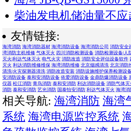
柴油发电机储油量不应超过
友情链接:
海湾消防
海湾消防器材
海湾消防设备
海湾消防公司
消防安全
湾消防主机维修
气体灭火
四川消防检测设备
消防检测设备|人
灭火|利达气体灭火
电气火灾
消防改造
消防安全评估设备软件
灭火
利达消防维修维保
海湾消防维修
北京烟感清洗
北京消防
清洗|火灾探测器清洗
消防改造安装
消防设施维护保养检测设
安消防设备
泰和安消防设备
依爱消防设备
金鼎防爆消防设备
仪器
松江消防
青鸟消防
泰和安消防
利达消防设备
消防气体灭
消防
泰和安消防
艺光消防
国泰怡安消防
利达气体灭火
海湾消
相关导航:
海湾消防
海湾
系统
海湾电源监控系统