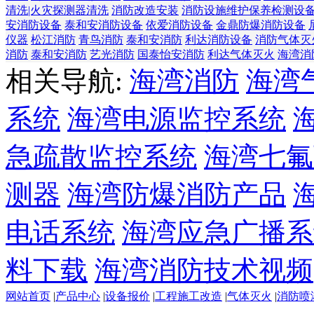
清洗|火灾探测器清洗
消防改造安装
消防设施维护保养检测设
安消防设备
泰和安消防设备
依爱消防设备
金鼎防爆消防设备
仪器
松江消防
青鸟消防
泰和安消防
利达消防设备
消防气体灭
消防
泰和安消防
艺光消防
国泰怡安消防
利达气体灭火
海湾消
相关导航:
海湾消防
海湾
系统
海湾电源监控系统
急疏散监控系统
海湾七氟
测器
海湾防爆消防产品
电话系统
海湾应急广播系
料下载
海湾消防技术视频
网站首页
|
产品中心
|
设备报价
|
工程施工改造
|
气体灭火
|
消防喷