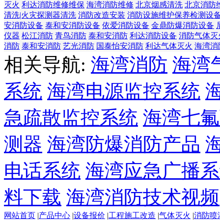
灭火
利达消防维修维保
海湾消防维修
北京烟感清洗
北京消防
清洗|火灾探测器清洗
消防改造安装
消防设施维护保养检测设
安消防设备
泰和安消防设备
依爱消防设备
金鼎防爆消防设备
仪器
松江消防
青鸟消防
泰和安消防
利达消防设备
消防气体灭
消防
泰和安消防
艺光消防
国泰怡安消防
利达气体灭火
海湾消
相关导航:
海湾消防
海湾
系统
海湾电源监控系统
急疏散监控系统
海湾七氟
测器
海湾防爆消防产品
电话系统
海湾应急广播系
料下载
海湾消防技术视频
网站首页
|
产品中心
|
设备报价
|
工程施工改造
|
气体灭火
|
消防喷