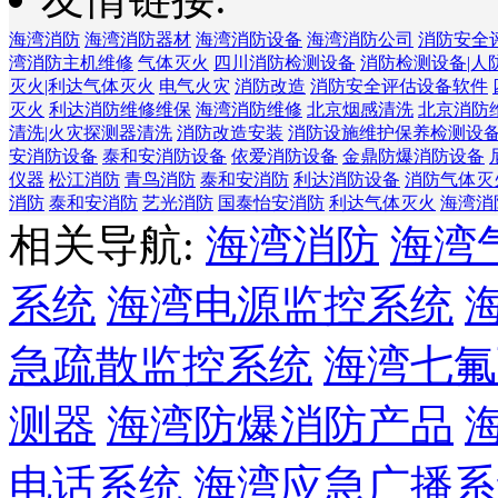
海湾消防
海湾消防器材
海湾消防设备
海湾消防公司
消防安全
湾消防主机维修
气体灭火
四川消防检测设备
消防检测设备|人
灭火|利达气体灭火
电气火灾
消防改造
消防安全评估设备软件
灭火
利达消防维修维保
海湾消防维修
北京烟感清洗
北京消防
清洗|火灾探测器清洗
消防改造安装
消防设施维护保养检测设
安消防设备
泰和安消防设备
依爱消防设备
金鼎防爆消防设备
仪器
松江消防
青鸟消防
泰和安消防
利达消防设备
消防气体灭
消防
泰和安消防
艺光消防
国泰怡安消防
利达气体灭火
海湾消
相关导航:
海湾消防
海湾
系统
海湾电源监控系统
急疏散监控系统
海湾七氟
测器
海湾防爆消防产品
电话系统
海湾应急广播系