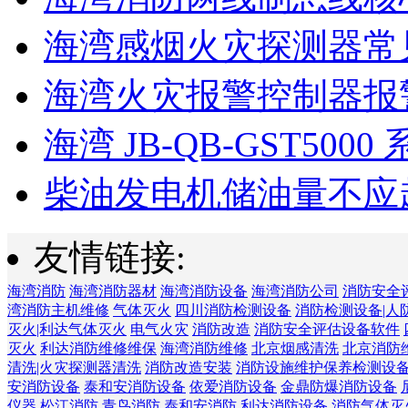
海湾感烟火灾探测器常见
海湾火灾报警控制器报警
海湾 JB-QB-GST5000 
柴油发电机储油量不应超过
友情链接:
海湾消防
海湾消防器材
海湾消防设备
海湾消防公司
消防安全
湾消防主机维修
气体灭火
四川消防检测设备
消防检测设备|人
灭火|利达气体灭火
电气火灾
消防改造
消防安全评估设备软件
灭火
利达消防维修维保
海湾消防维修
北京烟感清洗
北京消防
清洗|火灾探测器清洗
消防改造安装
消防设施维护保养检测设
安消防设备
泰和安消防设备
依爱消防设备
金鼎防爆消防设备
仪器
松江消防
青鸟消防
泰和安消防
利达消防设备
消防气体灭