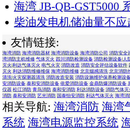
海湾 JB-QB-GST5000 
柴油发电机储油量不应超过
友情链接:
海湾消防
海湾消防器材
海湾消防设备
海湾消防公司
消防安全
湾消防主机维修
气体灭火
四川消防检测设备
消防检测设备|人
灭火|利达气体灭火
电气火灾
消防改造
消防安全评估设备软件
灭火
利达消防维修维保
海湾消防维修
北京烟感清洗
北京消防
清洗|火灾探测器清洗
消防改造安装
消防设施维护保养检测设
安消防设备
泰和安消防设备
依爱消防设备
金鼎防爆消防设备
仪器
松江消防
青鸟消防
泰和安消防
利达消防设备
消防气体灭
消防
泰和安消防
艺光消防
国泰怡安消防
利达气体灭火
海湾消
相关导航:
海湾消防
海湾
系统
海湾电源监控系统