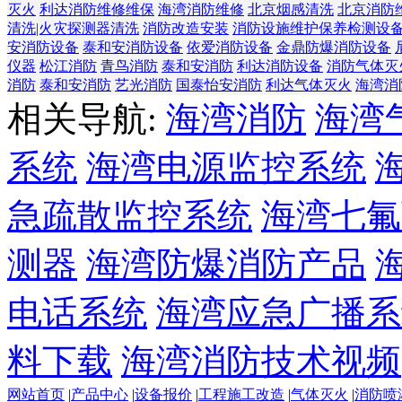
灭火
利达消防维修维保
海湾消防维修
北京烟感清洗
北京消防
清洗|火灾探测器清洗
消防改造安装
消防设施维护保养检测设
安消防设备
泰和安消防设备
依爱消防设备
金鼎防爆消防设备
仪器
松江消防
青鸟消防
泰和安消防
利达消防设备
消防气体灭
消防
泰和安消防
艺光消防
国泰怡安消防
利达气体灭火
海湾消
相关导航:
海湾消防
海湾
系统
海湾电源监控系统
急疏散监控系统
海湾七氟
测器
海湾防爆消防产品
电话系统
海湾应急广播系
料下载
海湾消防技术视频
网站首页
|
产品中心
|
设备报价
|
工程施工改造
|
气体灭火
|
消防喷