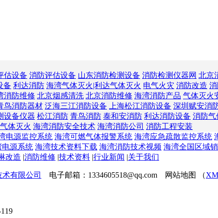
评估设备
消防评估设备
山东消防检测设备
消防检测仪器网
北京
设备
利达消防
海湾气体灭火|利达气体灭火
电气火灾
消防改造
消
湾消防维修
北京烟感清洗
北京消防维修
海湾消防产品
气体灭火
青鸟消防器材
泛海三江消防设备
上海松江消防设备
深圳赋安消
测设备仪器
松江消防
青鸟消防
泰和安消防
利达消防设备
消防气
气体灭火
海湾消防安全技术
海湾消防公司
消防工程安装
湾电源监控系统
海湾可燃气体报警系统
海湾应急疏散监控系统
湾电源系统
海湾技术资料下载
海湾消防技术视频
海湾全国区域销
淋改造
|
消防维修
|
技术资料
|
行业新闻
|
关于我们
技术有限公司
电子邮箱：1334605518@qq.com 网站地图 （
XM
119