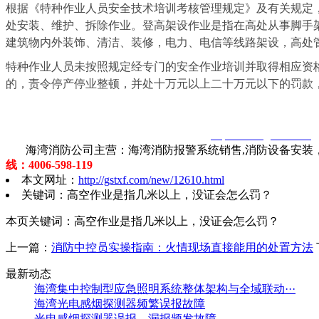
根据《特种作业人员安全技术培训考核管理规定》及有关规定
处安装、维护、拆除作业。登高架设作业是指在高处从事脚手
建筑物内外装饰、清洁、装修，电力、电信等线路架设，高处
特种作业人员未按照规定经专门的安全作业培训并取得相应资
的，责令停产停业整顿，并处十万元以上二十万元以下的罚款
智淼君安（江苏）消防工程技术有限公司
http://www.gstxf.com/
海湾消防公司主营：海湾消防报警系统销售,消防设备安装，
线：4006-598-119
本文网址：
http://gstxf.com/new/12610.html
关键词：高空作业是指几米以上，没证会怎么罚？
本页关键词：高空作业是指几米以上，没证会怎么罚？
上一篇：
消防中控员实操指南：火情现场直接能用的处置方法
最新动态
海湾集中控制型应急照明系统整体架构与全域联动···
海湾光电感烟探测器频繁误报故障
光电感烟探测器误报、漏报频发故障