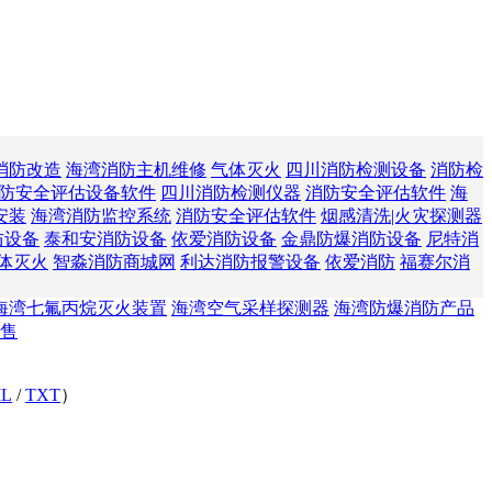
消防改造
海湾消防主机维修
气体灭火
四川消防检测设备
消防检
防安全评估设备软件
四川消防检测仪器
消防安全评估软件
海
安装
海湾消防监控系统
消防安全评估软件
烟感清洗|火灾探测器
防设备
泰和安消防设备
依爱消防设备
金鼎防爆消防设备
尼特消
体灭火
智淼消防商城网
利达消防报警设备
依爱消防
福赛尔消
海湾七氟丙烷灭火装置
海湾空气采样探测器
海湾防爆消防产品
售
L
/
TXT
）