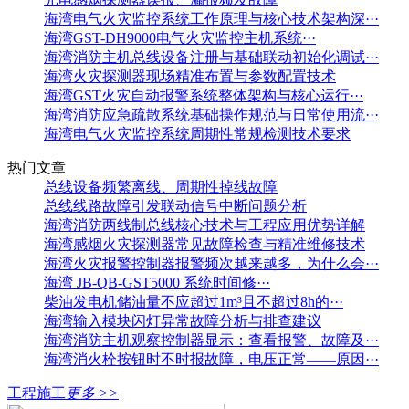
海湾电气火灾监控系统工作原理与核心技术架构深···
海湾GST-DH9000电气火灾监控主机系统···
海湾消防主机总线设备注册与基础联动初始化调试···
海湾火灾探测器现场精准布置与参数配置技术
海湾GST火灾自动报警系统整体架构与核心运行···
海湾消防应急疏散系统基础操作规范与日常使用流···
海湾电气火灾监控系统周期性常规检测技术要求
热门文章
总线设备频繁离线、周期性掉线故障
总线线路故障引发联动信号中断问题分析
海湾消防两线制总线核心技术与工程应用优势详解
海湾感烟火灾探测器常见故障检查与精准维修技术
海湾火灾报警控制器报警频次越来越多，为什么会···
海湾 JB-QB-GST5000 系统时间修···
柴油发电机储油量不应超过1m³且不超过8h的···
海湾输入模块闪灯异常故障分析与排查建议
海湾消防主机观察控制器显示：查看报警、故障及···
海湾消火栓按钮时不时报故障，电压正常——原因···
工程施工
更多 >>