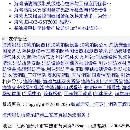
海湾消防两线制总线核心技术与工程应用优势···
海湾感烟火灾探测器常见故障检查与精准维修···
海湾火灾报警控制器报警频次越来越多，为什···
海湾 JB-QB-GST5000 系统时···
柴油发电机储油量不应超过1m³且不超过8···
友情链接:
海湾消防
海湾消防器材
海湾消防设备
海湾消防公司
消防安全
测设备|人防检测仪器
江苏消防检测仪器
探测器清洗
消防检测
湾气体灭火
海湾消防气灭
利达气体灭火
利达消防维修维保
海
清洗
消防改造安装
消防设施维护保养检测设备
利达消防器材
防设备
海湾消防产品
利达消防产品
消防评估检测设备
消防检
防
久远消防
三江消防
泰和安消防
艺光消防
国泰怡安消防
利达
相关导航:
海湾消防
海湾气体灭火系统
海湾防火门监控系统
海
海湾火灾报警控制器
海湾消防电话系统
海湾应急广播系统
海
网站首页
|
产品中心
|
设备报价
|
工程施工改造
|
气体灭火
|
消防喷
版权所有：Copyright © 2008-2025
智淼君安（江苏）消防工程
海湾消防报警系统施工安装真诚为您服务！
地址：江苏省苏州市常熟市黄河路275号，服务热线：4006-598-