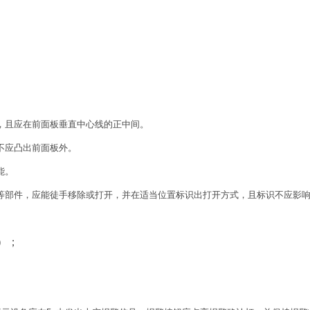
形，且应在前面板垂直中心线的正中间。
，不应凸出前面板外。
能。
护罩等部件，应能徒手移除或打开，并在适当位置标识出打开方式，且标识不应影
3）；