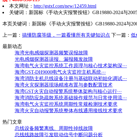
本文网址：
http://gstxf.com/new/12459.html
关键词：新国标《手动火灾报警按钮》GB19880-2024与20
本页关键词：新国标《手动火灾报警按钮》GB19880-2024与2
上一篇：
搞懂防腐等级，一篇看懂所有关键知识点
下一篇：
低
最新动态
海湾光电感烟探测器频繁误报故障
光电感烟探测器误报、漏报频发故障
海湾电气火灾监控系统工作原理与核心技术架构深···
海湾GST-DH9000电气火灾监控主机系统···
海湾消防主机总线设备注册与基础联动初始化调试···
海湾火灾探测器现场精准布置与参数配置技术
海湾GST火灾自动报警系统整体架构与核心运行···
海湾消防应急疏散系统基础操作规范与日常使用流···
海湾电气火灾监控系统周期性常规检测技术要求
海湾火灾自动报警系统整体布线通用接线技术要求
热门文章
总线设备频繁离线、周期性掉线故障
总线线路故障引发联动信号中断问题分析