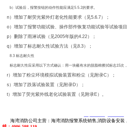
b）试验后，报警按钮的动作性能应满足5.5.2的要求。
n）增加了耐荧光紫外灯老化性能要求（见5.6.7）；
o）增加了报警功能试验、操作部件恢复功能试验等试验项目
p）删除了雨淋试验（见2005年版的4.22）；
q）增加了标志耐久性试验方法（见8.3）；
8.3 标志耐久性
标志耐久性应采用以下方式确认：用一块蘸有水的脱脂棉擦拭标志15次，再
r）增加了粉尘环境模拟试验装置和粉尘（见附录C）；
s）增加了跌落试验装置（见附录D）；
t）增加了荧光紫外线老化试验装置（见附录E）。
智淼君安（江苏）消防工程技术有限公司
http://www.gstxf.com/
海湾消防公司主营：海湾消防报警系统销售,消防设备安装，
线：4006-598-119