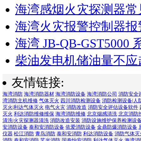
海湾感烟火灾探测器常见
海湾火灾报警控制器报警
海湾 JB-QB-GST5000 
柴油发电机储油量不应超过
友情链接:
海湾消防
海湾消防器材
海湾消防设备
海湾消防公司
消防安全
湾消防主机维修
气体灭火
四川消防检测设备
消防检测设备|人
灭火|利达气体灭火
电气火灾
消防改造
消防安全评估设备软件
灭火
利达消防维修维保
海湾消防维修
北京烟感清洗
北京消防
清洗|火灾探测器清洗
消防改造安装
消防设施维护保养检测设
安消防设备
泰和安消防设备
依爱消防设备
金鼎防爆消防设备
仪器
松江消防
青鸟消防
泰和安消防
利达消防设备
消防气体灭
消防
泰和安消防
艺光消防
国泰怡安消防
利达气体灭火
海湾消