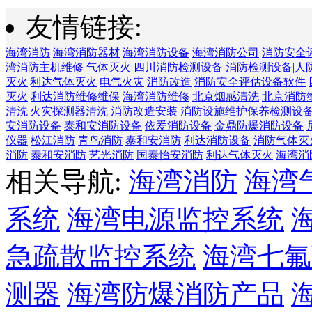
友情链接:
海湾消防
海湾消防器材
海湾消防设备
海湾消防公司
消防安全
湾消防主机维修
气体灭火
四川消防检测设备
消防检测设备|人
灭火|利达气体灭火
电气火灾
消防改造
消防安全评估设备软件
灭火
利达消防维修维保
海湾消防维修
北京烟感清洗
北京消防
清洗|火灾探测器清洗
消防改造安装
消防设施维护保养检测设
安消防设备
泰和安消防设备
依爱消防设备
金鼎防爆消防设备
仪器
松江消防
青鸟消防
泰和安消防
利达消防设备
消防气体灭
消防
泰和安消防
艺光消防
国泰怡安消防
利达气体灭火
海湾消
相关导航:
海湾消防
海湾
系统
海湾电源监控系统
急疏散监控系统
海湾七氟
测器
海湾防爆消防产品