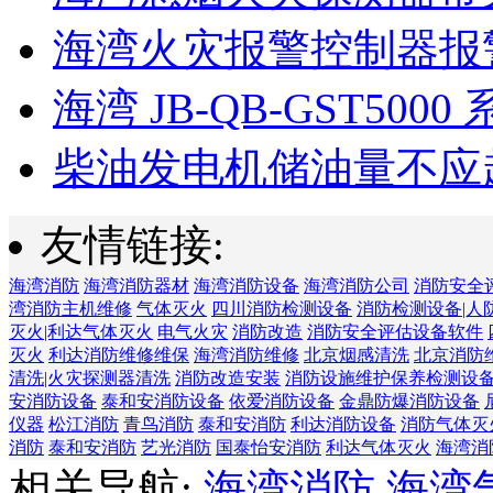
海湾火灾报警控制器报警
海湾 JB-QB-GST5000 
柴油发电机储油量不应超过
友情链接:
海湾消防
海湾消防器材
海湾消防设备
海湾消防公司
消防安全
湾消防主机维修
气体灭火
四川消防检测设备
消防检测设备|人
灭火|利达气体灭火
电气火灾
消防改造
消防安全评估设备软件
灭火
利达消防维修维保
海湾消防维修
北京烟感清洗
北京消防
清洗|火灾探测器清洗
消防改造安装
消防设施维护保养检测设
安消防设备
泰和安消防设备
依爱消防设备
金鼎防爆消防设备
仪器
松江消防
青鸟消防
泰和安消防
利达消防设备
消防气体灭
消防
泰和安消防
艺光消防
国泰怡安消防
利达气体灭火
海湾消
相关导航:
海湾消防
海湾