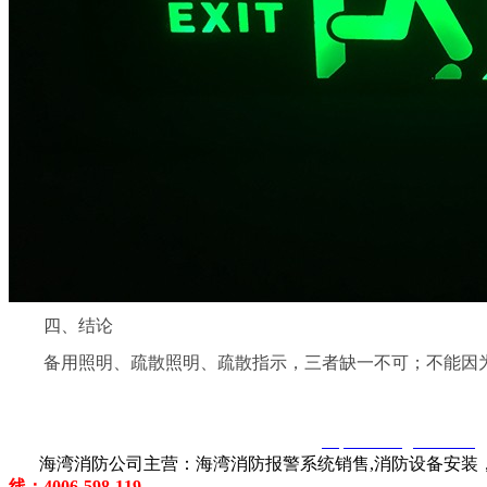
四、结论
备用照明、疏散照明、疏散指示，三者缺一不可；不能因为
智淼君安（江苏）消防工程技术有限公司
http://www.gstxf.com/
海湾消防公司主营：海湾消防报警系统销售,消防设备安装，
线：4006-598-119