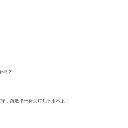
余吗？
值守，疏散指示标志灯几乎用不上；