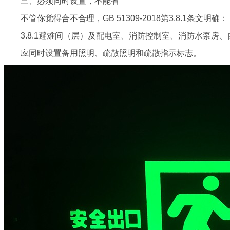
三、必须同时设置，不能省
不管你觉得合不合理，GB 51309-2018第3.8.1条文明确：
3.8.1避难间（层）及配电室、消防控制室、消防水泵房
应同时设置备用照明、疏散照明和疏散指示标志。