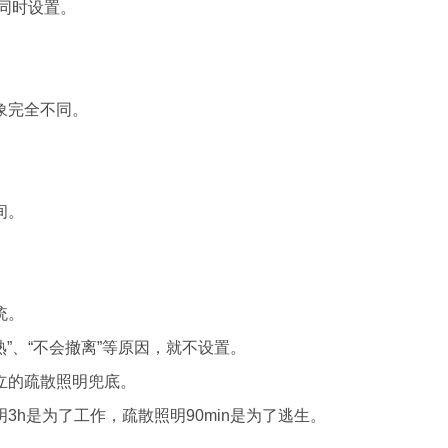
须同时设置。
象完全不同。
。
间。
统。
”、“不会撤离”等原因，就不设置。
立的疏散照明兜底。
是为了工作，疏散照明90min是为了逃生。