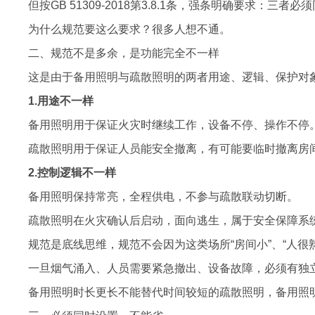
但按GB 51309-2018第3.8.1条，强条明确要求：三者必
为什么规范要这么要求？很多人想不通。
二、规范不是多余，是功能完全不一样
这是由于备用照明与疏散照明的两者用途、逻辑、保护对
1.用途不一样
备用照明用于保证火灾时继续工作，设备不停、操作不停
疏散照明用于保证人员能安全撤离，有可能要临时撤离房
2.控制逻辑不一样
备用照明保持常亮，全程供电，不参与疏散联动切断。
疏散照明在火灾确认后启动，面向逃生，属于安全保障系
规范是底线思维，规范不会因为这类场所“房间小”、“人很熟
一旦烟气涌入、人员需要紧急撤出、设备故障，必须有独
备用照明时长更长不能替代时间较短的疏散照明，备用照明3h