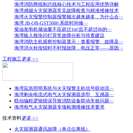
海湾消防两线制总线核心技术与工程应用优势详解
海湾感烟火灾探测器常见故障检查与精准维修技术
海湾火灾报警控制器报警频次越来越多，为什么会···
海湾 JB-QB-GST5000 系统时间修···
柴油发电机储油量不应超过1m³且不超过8h的···
海湾输入模块闪灯异常故障分析与排查建议
海湾消防主机观察控制器显示：查看报警、故障及···
海湾消火栓按钮时不时报故障，电压正常——原因···
工程施工
更多 >>
海湾应急照明系统与火灾报警主机信号联动流···
海湾剩余电流式电气火灾探测器选型、互感器···
联动编程逻辑错误导致消防设备联动失效问题···
海湾电气火灾探测器专项检测维修技术要求
技术资料
更多 >>
火灾探测器通讯故障（单点位离线）