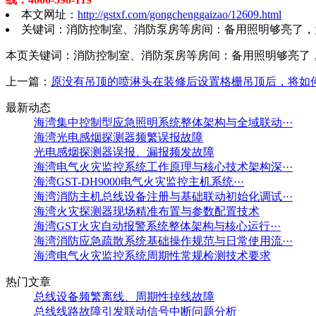
本文网址：
http://gstxf.com/gongchenggaizao/12609.html
关键词：消防控制室、消防泵房等房间：备用照明够亮了，
本页关键词：消防控制室、消防泵房等房间：备用照明够亮了
上一篇：
原没有吊顶的喷淋头在装修后设置格栅吊顶后，将如
最新动态
海湾集中控制型应急照明系统整体架构与全域联动···
海湾光电感烟探测器频繁误报故障
光电感烟探测器误报、漏报频发故障
海湾电气火灾监控系统工作原理与核心技术架构深···
海湾GST-DH9000电气火灾监控主机系统···
海湾消防主机总线设备注册与基础联动初始化调试···
海湾火灾探测器现场精准布置与参数配置技术
海湾GST火灾自动报警系统整体架构与核心运行···
海湾消防应急疏散系统基础操作规范与日常使用流···
海湾电气火灾监控系统周期性常规检测技术要求
热门文章
总线设备频繁离线、周期性掉线故障
总线线路故障引发联动信号中断问题分析