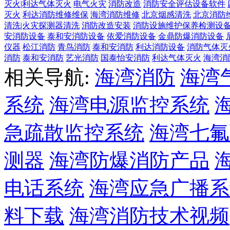
灭火|利达气体灭火
电气火灾
消防改造
消防安全评估设备软件
灭火
利达消防维修维保
海湾消防维修
北京烟感清洗
北京消防
清洗|火灾探测器清洗
消防改造安装
消防设施维护保养检测设
安消防设备
泰和安消防设备
依爱消防设备
金鼎防爆消防设备
仪器
松江消防
青鸟消防
泰和安消防
利达消防设备
消防气体灭
消防
泰和安消防
艺光消防
国泰怡安消防
利达气体灭火
海湾消
相关导航:
海湾消防
海湾
系统
海湾电源监控系统
急疏散监控系统
海湾七氟
测器
海湾防爆消防产品
电话系统
海湾应急广播系
料下载
海湾消防技术视频