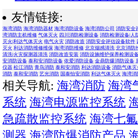
友情链接:
海湾消防
海湾消防器材
海湾消防设备
海湾消防公司
消防安全
湾消防主机维修
气体灭火
四川消防检测设备
消防检测设备|人
灭火|利达气体灭火
电气火灾
消防改造
消防安全评估设备软件
灭火
利达消防维修维保
海湾消防维修
北京烟感清洗
北京消防
清洗|火灾探测器清洗
消防改造安装
消防设施维护保养检测设
安消防设备
泰和安消防设备
依爱消防设备
金鼎防爆消防设备
仪器
松江消防
青鸟消防
泰和安消防
利达消防设备
消防气体灭
消防
泰和安消防
艺光消防
国泰怡安消防
利达气体灭火
海湾消
相关导航:
海湾消防
海湾
系统
海湾电源监控系统
急疏散监控系统
海湾七氟
测器
海湾防爆消防产品